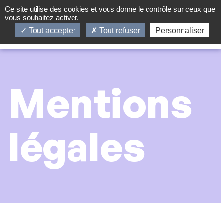
Panneau de gestion des cookies
Ce site utilise des cookies et vous donne le contrôle sur ceux que
En
Fr
Infos Pratiques
Contact
vous souhaitez activer.
Tout accepter
Tout refuser
Personnaliser
Mentions
légales